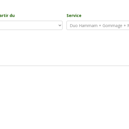
artir du
Service
26
ven
sam
dim
31
1
2
7
8
9
14
15
16
21
22
23
28
29
30
4
5
6