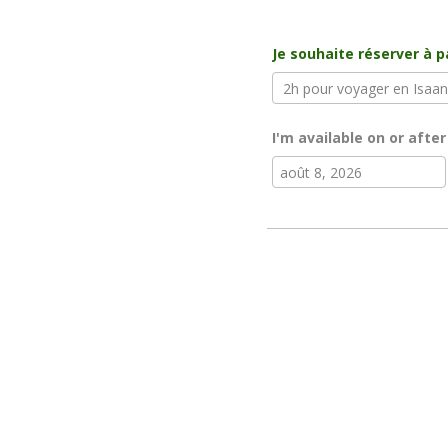
Je souhaite réserver à p
I'm available on or after
août
20
lun
mar
mer
jeu
27
28
29
30
3
4
5
6
10
11
12
13
17
18
19
20
24
25
26
27
31
1
2
3