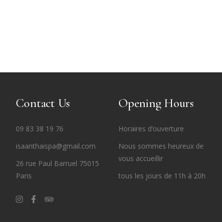
hui
Contact Us
Opening Hours
09 83 38 19 76
Horaires d’ouverture
isaanthaispa@gmail.com
Nous sommes heureux de
vous accueillir
26 rue Paul Barruel 75015
Paris
tous les jours de 11h à 20h