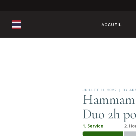
ACCUEIL
JUILLET 11, 2022
BY
AD
Hammam +
Duo 2h po
1. Service
2. Ho