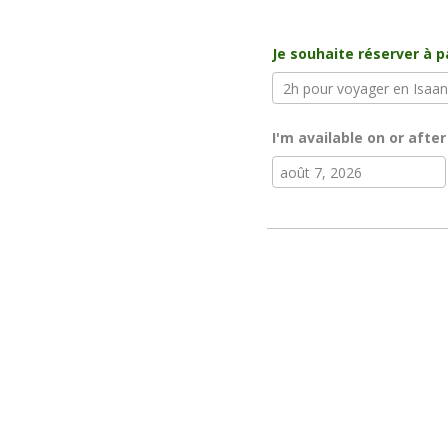
Je souhaite réserver à p
I'm available on or after
août
20
lun
mar
mer
jeu
27
28
29
30
3
4
5
6
10
11
12
13
17
18
19
20
24
25
26
27
31
1
2
3