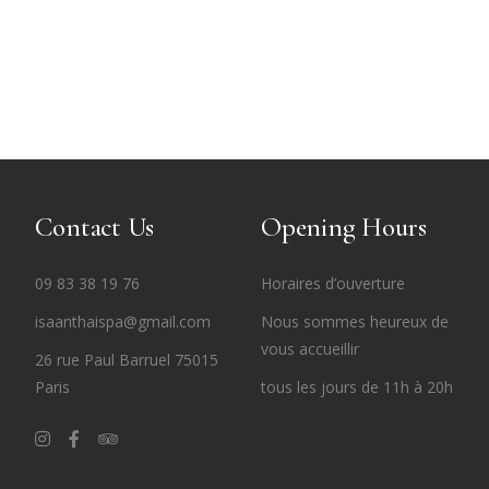
hui
Contact Us
Opening Hours
09 83 38 19 76
Horaires d’ouverture
isaanthaispa@gmail.com
Nous sommes heureux de
vous accueillir
26 rue Paul Barruel 75015
Paris
tous les jours de 11h à 20h