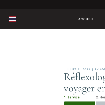
ACCUEIL
JUILLET 11, 2022
BY
AD
Réflexolo
voyager e
1. Service
2. Ho