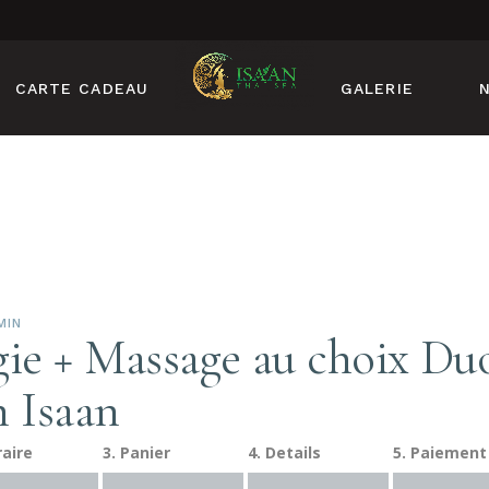
CARTE CADEAU
GALERIE
MIN
gie + Massage au choix Du
n Isaan
raire
3. Panier
4. Details
5. Paiement