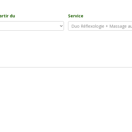
artir du
Service
26
ven
sam
dim
31
1
2
7
8
9
14
15
16
21
22
23
28
29
30
4
5
6