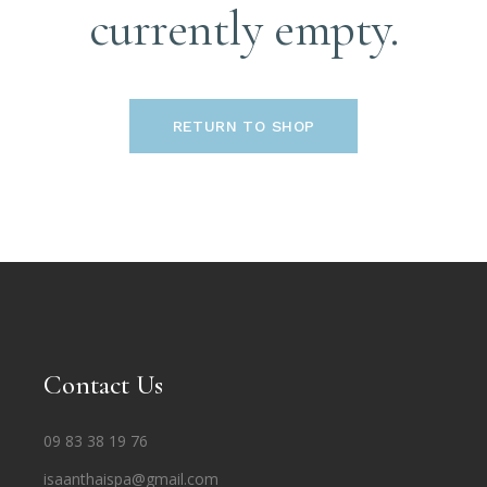
currently empty.
RETURN TO SHOP
Contact Us
09 83 38 19 76
isaanthaispa@gmail.com