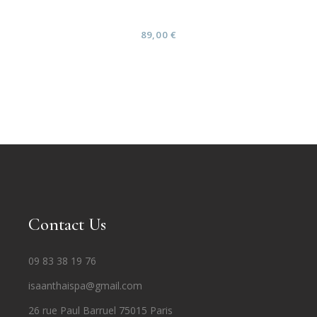
cadeau)
89,00
€
Contact Us
09 83 38 19 76
isaanthaispa@gmail.com
26 rue Paul Barruel 75015 Paris