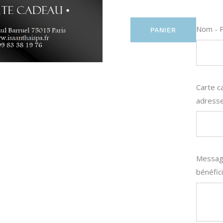
Nom - P
PANIER
Carte c
adresse
Message
bénéfic