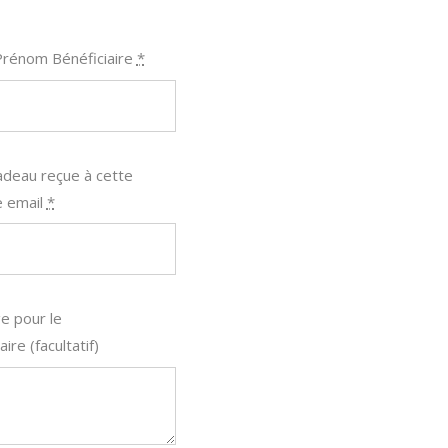
rénom Bénéficiaire
*
adeau reçue à cette
 email
*
 pour le
iaire
(facultatif)