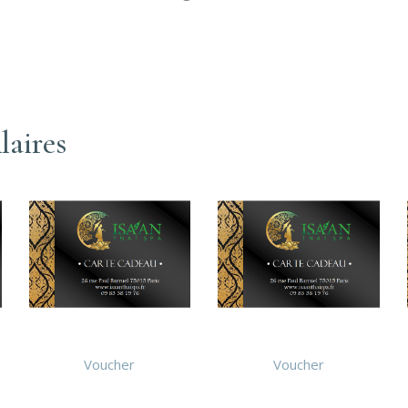
laires
Voucher
Voucher
Solo
Duo Massage au