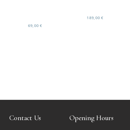
Hammam+Gomm
choix 1h30 (Carte
age 1h (Carte
cadeau)
cadeau)
189,00
€
69,00
€
Contact Us
Opening Hours